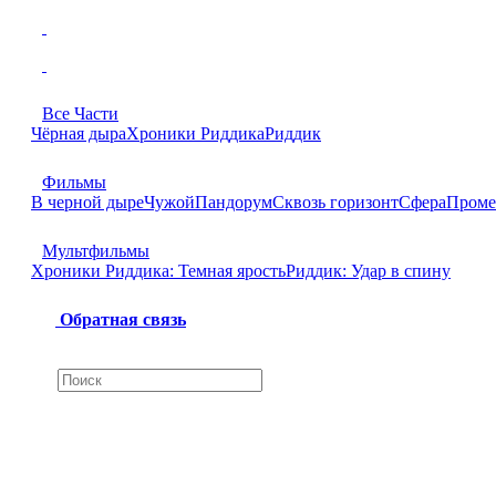
Все Части
Чёрная дыра
Хроники Риддика
Риддик
Фильмы
В черной дыре
Чужой
Пандорум
Сквозь горизонт
Сфера
Проме
Мультфильмы
Хроники Риддика: Темная ярость
Риддик: Удар в спину
Обратная связь