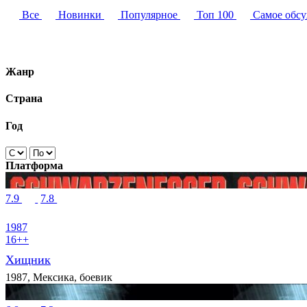
Все
Новинки
Популярное
Топ 100
Самое обс
Жанр
Страна
Год
Платформа
7.9
7.8
1987
16++
Хищник
1987, Мексика, боевик