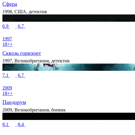
Сфера
1998, США, детектив
6.9
6.7
1997
18++
Сквозь горизонт
1997, Великобритания, детектив
7.1
6.7
2009
18++
Пандорум
2009, Великобритания, боевик
8.1
8.4