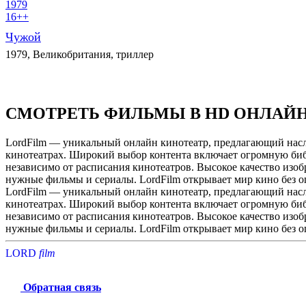
1979
16++
Чужой
1979, Великобритания, триллер
СМОТРЕТЬ ФИЛЬМЫ В HD ОНЛАЙ
LordFilm — уникальный онлайн кинотеатр, предлагающий насла
кинотеатрах. Широкий выбор контента включает огромную библ
независимо от расписания кинотеатров. Высокое качество изоб
нужные фильмы и сериалы. LordFilm открывает мир кино без 
LordFilm — уникальный онлайн кинотеатр, предлагающий насла
кинотеатрах. Широкий выбор контента включает огромную библ
независимо от расписания кинотеатров. Высокое качество изоб
нужные фильмы и сериалы. LordFilm открывает мир кино без 
LORD
f
i
l
m
Обратная связь