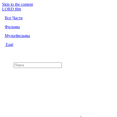
Skip to the content
LORD
f
i
l
m
Все Части
Фильмы
Мультфильмы
Ещё