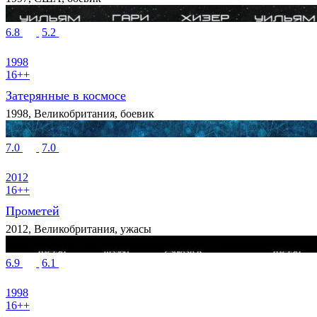
6.8
5.2
1998
16++
Затерянные в космосе
1998, Великобритания, боевик
7.0
7.0
2012
16++
Прометей
2012, Великобритания, ужасы
6.9
6.1
1998
16++