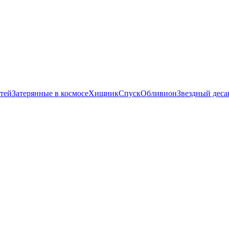
тей
Затерянные в космосе
Хищник
Спуск
Обливион
Звездный деса