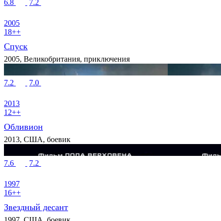
6.8
7.2
2005
18++
Спуск
2005, Великобритания, приключения
7.2
7.0
2013
12++
Обливион
2013, США, боевик
7.6
7.2
1997
16++
Звездный десант
1997, США, боевик