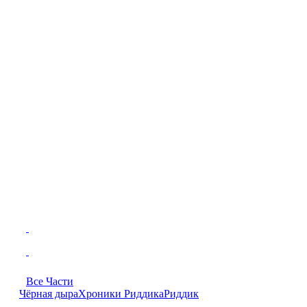
Все Части
Чёрная дыра
Хроники Риддика
Риддик