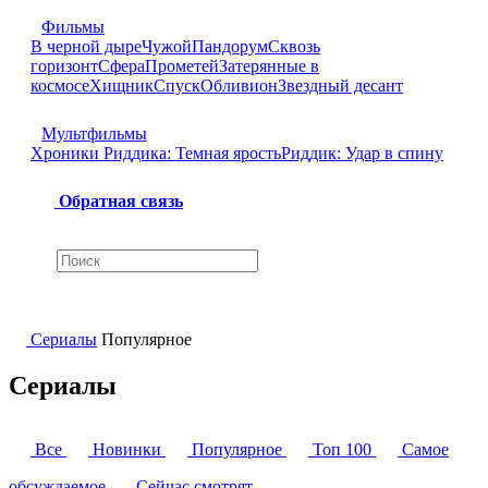
Фильмы
В черной дыре
Чужой
Пандорум
Сквозь
горизонт
Сфера
Прометей
Затерянные в
космосе
Хищник
Спуск
Обливион
Звездный десант
Мультфильмы
Хроники Риддика: Темная ярость
Риддик: Удар в спину
Обратная связь
Сериалы
Популярное
Сериалы
Все
Новинки
Популярное
Топ 100
Самое
обсуждаемое
Сейчас смотрят